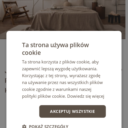
Ta strona używa plików
cookie
15/04/2026
Ta strona korzysta z plików cookie, aby
zapewnić lepszą wygodę użytkowania.
JAK DOBRAĆ LUSTRO DO WNĘTRZA?
Korzystając z tej strony, wyrażasz zgodę
PRZEWODNIK PO STYLACH I
na używanie przez nas wszystkich plików
cookie zgodnie z warunkami naszej
KSZTAŁTACH
polityki plików cookie.
Dowiedz się więcej
Wybór lustra do wnętrza zależy od wielu czynników. W tym
AKCEPTUJ WSZYSTKIE
artykule pomożemy Ci dobrać lustro do każdego rodzaju
wnętrza, prezentując różne style, kształty i wskazówki, które
ułatwią Ci podjęcie decyzji.
POKAŻ SZCZEGÓŁY