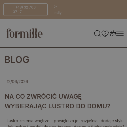
na
Bezpieczna
ECO-
T (48) 32 700
37 17
dostawa
Friendly
0
0
BLOG
12/06/2026
NA CO ZWRÓCIĆ UWAGĘ
WYBIERAJĄC LUSTRO DO DOMU?
Lustro zmienia wnętrze – powiększa je, rozjaśnia i dodaje stylu.
Jak wybrać model idealny, łączący design z funkcjonalnością?