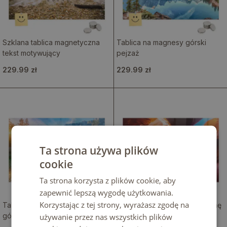
Szklana tablica magnetyczna
Tablica na magnesy górski
tekst motywujący
pejzaż
229.99 zł
229.99 zł
Ta strona używa plików
cookie
Ta strona korzysta z plików cookie, aby
zapewnić lepszą wygodę użytkowania.
Korzystając z tej strony, wyrażasz zgodę na
Tablica magnetyczna rzeka w
Tablica magnetyczna na ścianę
górach
wąwóz skalny
używanie przez nas wszystkich plików