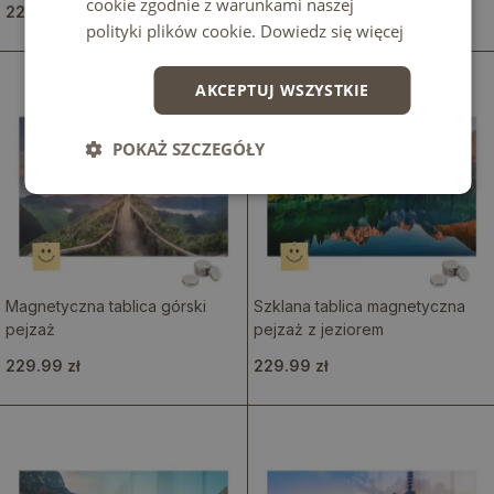
cookie zgodnie z warunkami naszej
229.99 zł
229.99 zł
polityki plików cookie.
Dowiedz się więcej
AKCEPTUJ WSZYSTKIE
POKAŻ SZCZEGÓŁY
Magnetyczna tablica górski
Szklana tablica magnetyczna
pejzaż
pejzaż z jeziorem
229.99 zł
229.99 zł