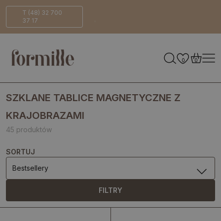
ezpieczna
ECO-
T (48) 32 700
37 17
ostawa
Friendly
0
0
SZKLANE TABLICE MAGNETYCZNE Z
KRAJOBRAZAMI
45 produktów
SORTUJ
Bestsellery
FILTRY