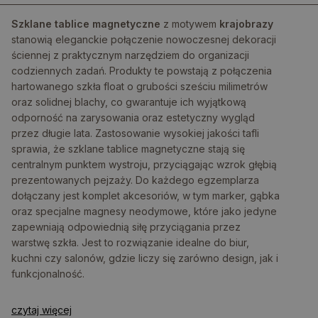
Szklane tablice magnetyczne
z motywem
krajobrazy
stanowią eleganckie połączenie nowoczesnej dekoracji
ściennej z praktycznym narzędziem do organizacji
codziennych zadań. Produkty te powstają z połączenia
hartowanego szkła float o grubości sześciu milimetrów
oraz solidnej blachy, co gwarantuje ich wyjątkową
odporność na zarysowania oraz estetyczny wygląd
przez długie lata. Zastosowanie wysokiej jakości tafli
sprawia, że szklane tablice magnetyczne stają się
centralnym punktem wystroju, przyciągając wzrok głębią
prezentowanych pejzaży. Do każdego egzemplarza
dołączany jest komplet akcesoriów, w tym marker, gąbka
oraz specjalne magnesy neodymowe, które jako jedyne
zapewniają odpowiednią siłę przyciągania przez
warstwę szkła. Jest to rozwiązanie idealne do biur,
kuchni czy salonów, gdzie liczy się zarówno design, jak i
funkcjonalność.
czytaj więcej