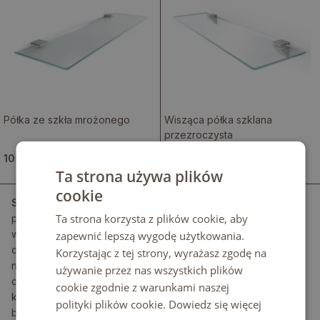
Półka ze szkła mrożonego
Wisząca półka szklana
przezroczysta
104.99 zł
104.99 zł
Ta strona używa plików
cookie
Szklane półki
łączą elegancję z funkcjonalnością,
Ta strona korzysta z plików cookie, aby
porządkując przestrzeń i subtelnie podkreślając styl
wnętrza. Wykonane z hartowanego szkła typu float,
zapewnić lepszą wygodę użytkowania.
odznaczają się wysoką przejrzystością i delikatnym,
Korzystając z tej strony, wyrażasz zgodę na
naturalnym tonem widocznym głównie na krawędziach,
używanie przez nas wszystkich plików
co potwierdza jakość materiału. Precyzyjnie szlifowane
cookie zgodnie z warunkami naszej
krawędzie i zaokrąglone rogi zwiększają
polityki plików cookie.
Dowiedz się więcej
bezpieczeństwo użytkowania oraz komfort codziennej