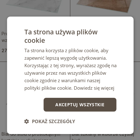
Ta strona używa plików
Prostokątny blat na stół w
Prostokątny blat o wyglądzie
cookie
wzorze imitującym marmur
naturalnego drewna
Ta strona korzysta z plików cookie, aby
279.99 zł
279.99 zł
zapewnić lepszą wygodę użytkowania.
Korzystając z tej strony, wyrażasz zgodę na
używanie przez nas wszystkich plików
cookie zgodnie z warunkami naszej
polityki plików cookie.
Dowiedz się więcej
AKCEPTUJ WSZYSTKIE
POKAŻ SZCZEGÓŁY
Blat do stołu o prostokątnym
Blat szklany w kolorze czystej