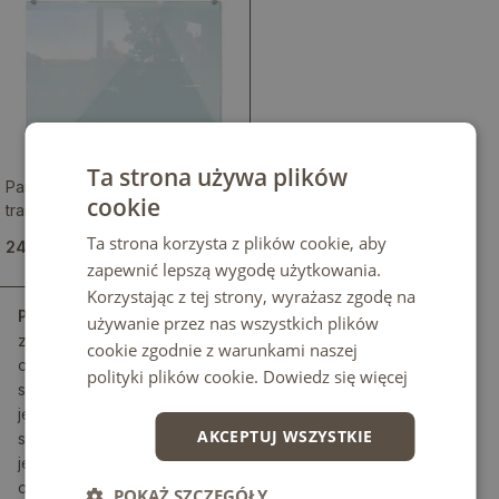
Ta strona używa plików
Panel kuchenny szklany
cookie
transparentny
Ta strona korzysta z plików cookie, aby
244.99 zł
zapewnić lepszą wygodę użytkowania.
Korzystając z tej strony, wyrażasz zgodę na
Panele szklane
do kuchni łączą dekoracyjny charakter
używanie przez nas wszystkich plików
z funkcją ochronną ściany nad blatem. Jako trwała
cookie zgodnie z warunkami naszej
osłona przed zabrudzeniami i wilgocią, panele szklane
polityki plików cookie.
Dowiedz się więcej
sprawdzają się w codziennym gotowaniu, a
jednocześnie porządkują kompozycję zabudowy i
AKCEPTUJ WSZYSTKIE
sprzętów. Wzór znajduje się na folii umieszczonej po
jednej stronie szkła, dlatego od frontu widać grafikę, a
od tyłu jednolitą, białą powierzchnię. Nadrukowane
POKAŻ SZCZEGÓŁY