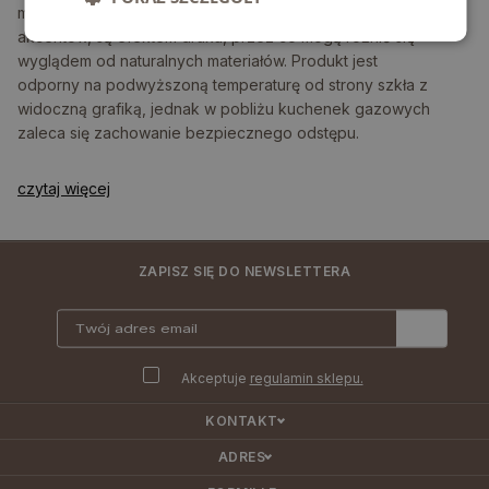
motywy, w tym imitacje drewna, betonu czy metalicznych
akcentów, są efektem druku, przez co mogą różnić się
wyglądem od naturalnych materiałów. Produkt jest
odporny na podwyższoną temperaturę od strony szkła z
widoczną grafiką, jednak w pobliżu kuchenek gazowych
zaleca się zachowanie bezpiecznego odstępu.
czytaj więcej
ZAPISZ SIĘ DO NEWSLETTERA
Akceptuje
regulamin sklepu.
KONTAKT
ADRES