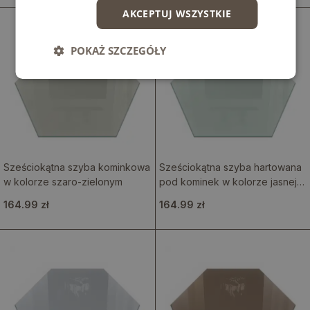
AKCEPTUJ WSZYSTKIE
POKAŻ SZCZEGÓŁY
Sześciokątna szyba kominkowa
Sześciokątna szyba hartowana
w kolorze szaro-zielonym
pod kominek w kolorze jasnej
zieleni
164.99 zł
164.99 zł