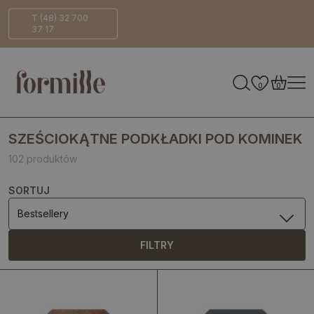
Bezpieczna
ECO-
T (48) 32 700
37 17
dostawa
Friendly
0
0
SZEŚCIOKĄTNE PODKŁADKI POD KOMINEK
102 produktów
SORTUJ
Bestsellery
FILTRY