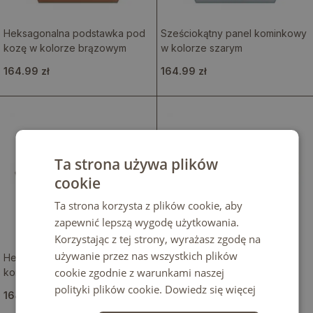
Heksagonalna podstawka pod
Sześciokątny panel kominkowy
kozę w kolorze brązowym
w kolorze szarym
164.99 zł
164.99 zł
Ta strona używa plików
cookie
Ta strona korzysta z plików cookie, aby
zapewnić lepszą wygodę użytkowania.
Korzystając z tej strony, wyrażasz zgodę na
używanie przez nas wszystkich plików
Heksagonalna płyta pod
Heksagonalna płyta pod piec
cookie zgodnie z warunkami naszej
kominek ze szkła hartowanego
wolnostojący w kolorze
w kolorze brązowym
różowym
polityki plików cookie.
Dowiedz się więcej
164.99 zł
164.99 zł