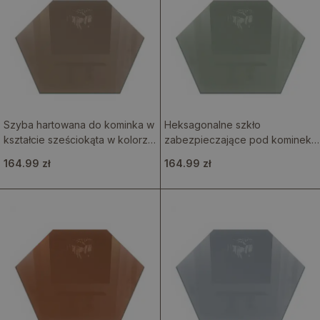
Szyba hartowana do kominka w
Heksagonalne szkło
kształcie sześciokąta w kolorze
zabezpieczające pod kominek
brązowym
w kolorze szaro-zielonym
164.99 zł
164.99 zł