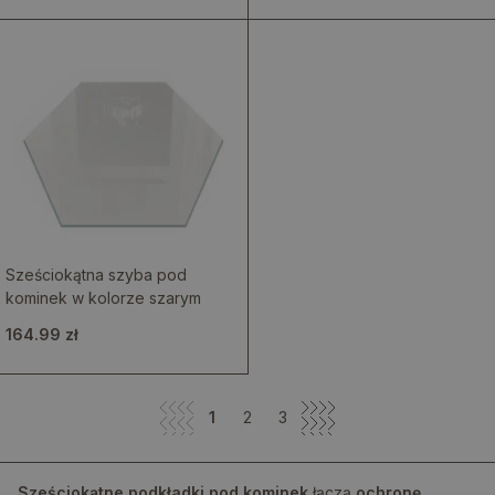
Sześciokątna szyba pod
kominek w kolorze szarym
164.99 zł
1
2
3
Sześciokątne podkładki pod kominek
łączą
ochronę