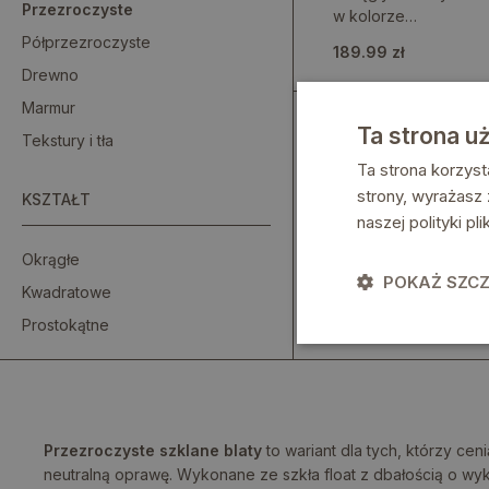
Przezroczyste
w kolorze
transparentnym
Półprzezroczyste
189.99 zł
Drewno
Marmur
Ta strona u
Tekstury i tła
Ta strona korzyst
strony, wyrażasz
KSZTAŁT
naszej polityki p
Okrągłe
POKAŻ SZC
Kwadratowe
Prostokątne
Przezroczyste szklane blaty
to wariant dla tych, którzy cen
neutralną oprawę. Wykonane ze szkła float z dbałością o w