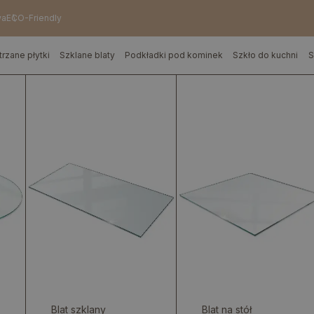
wa
ECO-Friendly
trzane płytki
Szklane blaty
Podkładki pod kominek
Szkło do kuchni
S
Blat szklany
Blat na stół