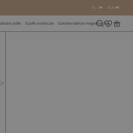
PL
PLN
zklane półki
Szafki na klucze
Szklane tablice magnetyczne
0
0