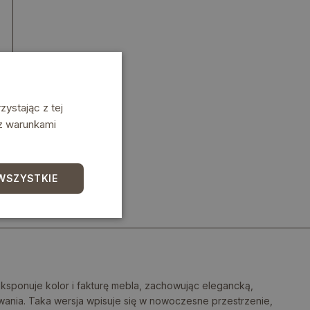
ystając z tej
 z warunkami
WSZYSTKIE
eksponuje kolor i fakturę mebla, zachowując elegancką,
ania. Taka wersja wpisuje się w nowoczesne przestrzenie,