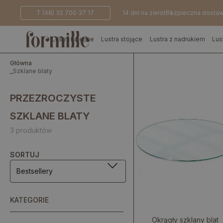
T (48) 32 700 37 17
14 dni na zwrot
Bezpieczna dosta
Lustra ścienne
Lustra stojące
Lustra z nadrukiem
Lus
Główna
_
Szklane blaty
PRZEZROCZYSTE
SZKLANE BLATY
3 produktów
SORTUJ
Bestsellery
KATEGORIE
Okrągły szklany blat