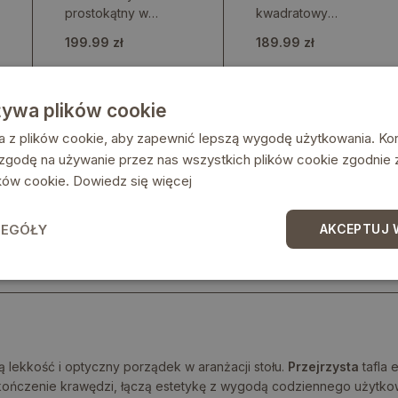
prostokątny w
kwadratowy
kolorze
wykonany z
199.99 zł
189.99 zł
transparentnym
przezroczystego
materiału
żywa plików cookie
a z plików cookie, aby zapewnić lepszą wygodę użytkowania. Korz
 zgodę na używanie przez nas wszystkich plików cookie zgodnie
lików cookie.
Dowiedz się więcej
ZEGÓŁY
AKCEPTUJ 
ią lekkość i optyczny porządek w aranżacji stołu.
Przejrzysta
tafla 
ykończenie krawędzi, łączą estetykę z wygodą codziennego użytkow