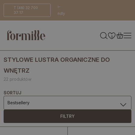
a
Bezpieczna
ECO-
T (48) 32 700
37 17
dostawa
Friendly
0
0
STYLOWE LUSTRA ORGANICZNE DO
WNĘTRZ
22 produktów
SORTUJ
Bestsellery
FILTRY