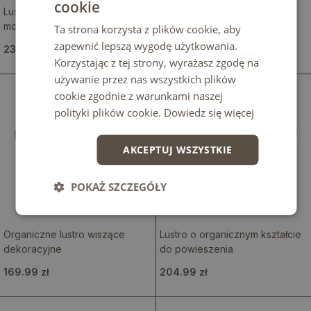
cookie
Lustro plama nieregularne
Oryginalne lustro w
modernistyczne
nieregularnym kształcie
Ta strona korzysta z plików cookie, aby
zapewnić lepszą wygodę użytkowania.
239.99 zł
294.99 zł
Korzystając z tej strony, wyrażasz zgodę na
używanie przez nas wszystkich plików
cookie zgodnie z warunkami naszej
polityki plików cookie.
Dowiedz się więcej
AKCEPTUJ WSZYSTKIE
POKAŻ SZCZEGÓŁY
Organiczne lustro wiszące
Lustro o organicznym kształcie
dekoracyjne
do powieszenia
169.99 zł
204.99 zł