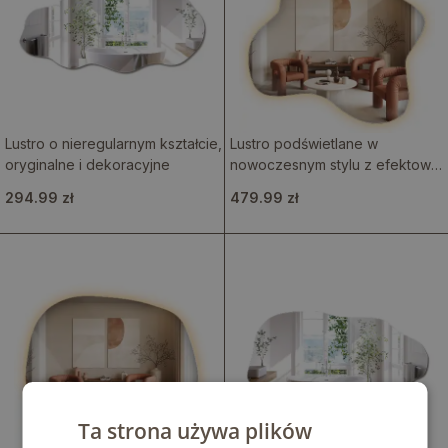
Lustro o nieregularnym kształcie,
Lustro podświetlane w
oryginalne i dekoracyjne
nowoczesnym stylu z efektowną
plamą świetlną
294.99 zł
479.99 zł
Ta strona używa plików