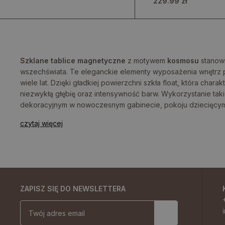
229.99 zł
Szklane tablice magnetyczne
z motywem
kosmosu
stanowi
wszechświata. Te eleganckie elementy wyposażenia wnętrz p
wiele lat. Dzięki gładkiej powierzchni szkła float, która ch
niezwykłą głębię oraz intensywność barw. Wykorzystanie taki
dekoracyjnym w nowoczesnym gabinecie, pokoju dziecięcym 
czytaj więcej
ZAPISZ SIĘ DO NEWSLETTERA