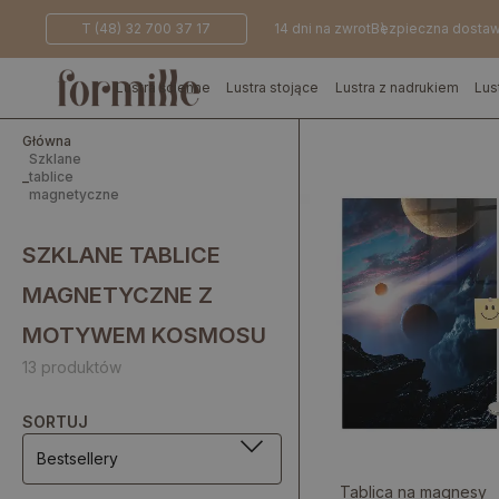
T (48) 32 700 37 17
14 dni na zwrot
Bezpieczna dosta
Lustra ścienne
Lustra stojące
Lustra z nadrukiem
Lus
Główna
Szklane
_
tablice
magnetyczne
SZKLANE TABLICE
MAGNETYCZNE Z
MOTYWEM KOSMOSU
13 produktów
SORTUJ
Bestsellery
Tablica na magnesy