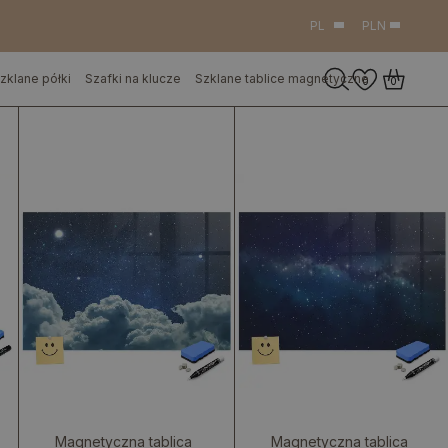
PL
PLN
zklane półki
Szafki na klucze
Szklane tablice magnetyczne
0
0
Magnetyczna tablica
Magnetyczna tablica