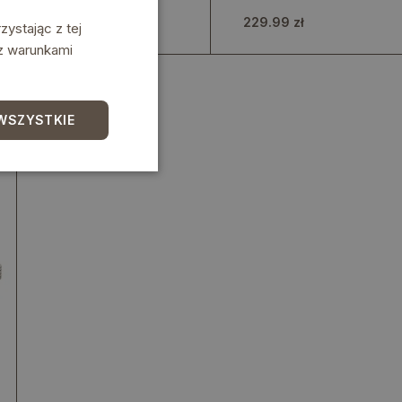
dzieci
uniwersum
229.99 zł
229.99 zł
ystając z tej
 z warunkami
WSZYSTKIE