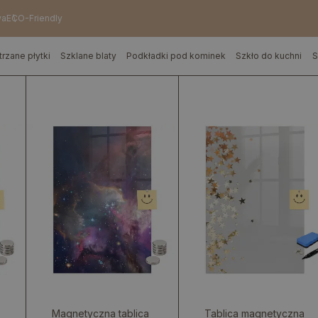
wa
ECO-Friendly
trzane płytki
Szklane blaty
Podkładki pod kominek
Szkło do kuchni
S
Magnetyczna tablica
Tablica magnetyczna