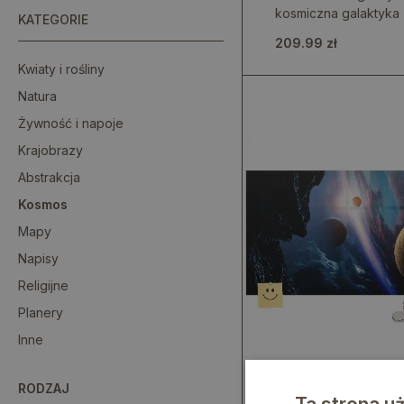
kosmiczna galaktyka
KATEGORIE
209.99 zł
Kwiaty i rośliny
Natura
Żywność i napoje
Krajobrazy
Abstrakcja
Kosmos
Mapy
Napisy
Religijne
Planery
Inne
Tablica magnetyczna
RODZAJ
na ścianę mgławica