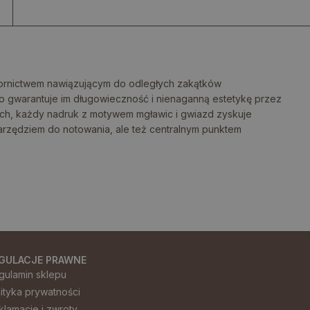
zornictwem nawiązującym do odległych zakątków
o gwarantuje im długowieczność i nienaganną estetykę przez
ziach, każdy nadruk z motywem mgławic i gwiazd zyskuje
narzędziem do notowania, ale też centralnym punktem
GULACJE PRAWNE
gulamin sklepu
lityka prywatności
klamacje i zwroty