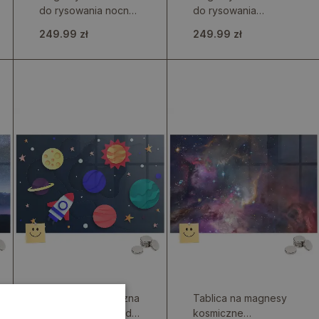
do rysowania nocny
do rysowania
nieboskłon
gwieździste nocne
249.99 zł
249.99 zł
niebo
Tablica magnetyczna
Tablica na magnesy
na ścianę kosmos dla
kosmiczne