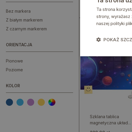
Ta strona u
gwiezdna
229.99 zł
Ta strona korzyst
Bez markera
strony, wyrażasz
Z białym markerem
naszej polityki p
Z czarnym markerem
POKAŻ SZC
ORIENTACJA
Pionowe
Poziome
KOLOR
Szklana tablica
magnetyczna układ
planetarny