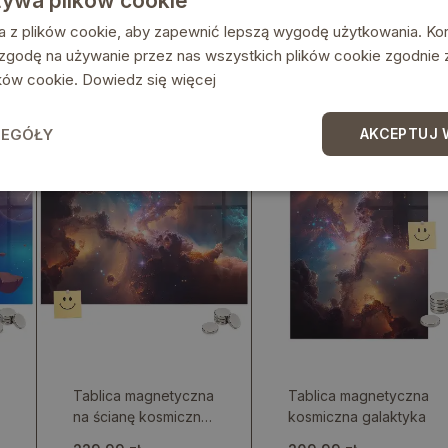
żywa plików cookie
kosmonauta
229.99 zł
229.99 zł
a z plików cookie, aby zapewnić lepszą wygodę użytkowania. Korz
 zgodę na używanie przez nas wszystkich plików cookie zgodnie
lików cookie.
Dowiedz się więcej
ZEGÓŁY
AKCEPTUJ 
Tablica magnetyczna
Tablica magnetyczna
na ścianę kosmiczne
kosmiczna galaktyka
uniwersum