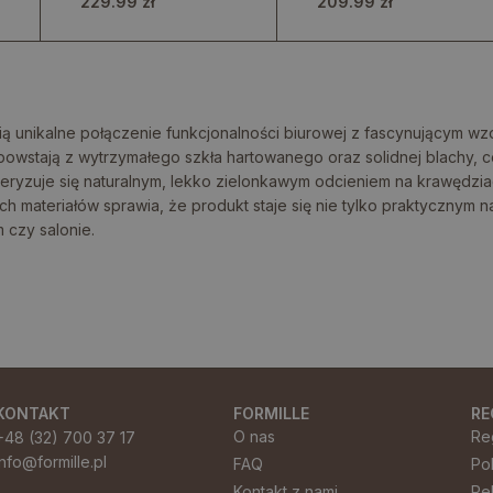
229.99 zł
209.99 zł
ą unikalne połączenie funkcjonalności biurowej z fascynującym w
owstają z wytrzymałego szkła hartowanego oraz solidnej blachy, c
arakteryzuje się naturalnym, lekko zielonkawym odcieniem na krawęd
ch materiałów sprawia, że produkt staje się nie tylko praktycznym 
czy salonie.
KONTAKT
FORMILLE
RE
O nas
Re
+48 (32) 700 37 17
info@formille.pl
FAQ
Po
Kontakt z nami
Re