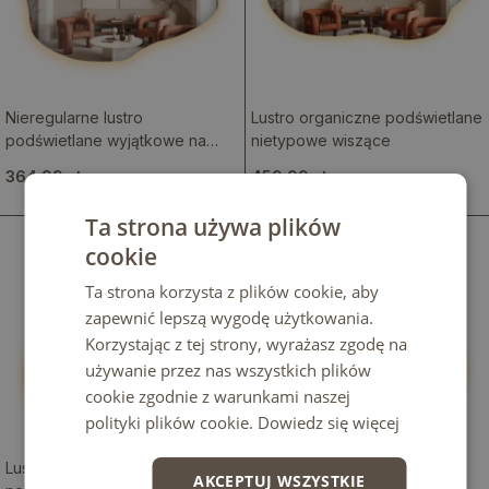
Nieregularne lustro
Lustro organiczne podświetlane
podświetlane wyjątkowe na
nietypowe wiszące
ścianę
364.99 zł
459.99 zł
Ta strona używa plików
cookie
Ta strona korzysta z plików cookie, aby
zapewnić lepszą wygodę użytkowania.
Korzystając z tej strony, wyrażasz zgodę na
używanie przez nas wszystkich plików
cookie zgodnie z warunkami naszej
polityki plików cookie.
Dowiedz się więcej
Lustro podświetlane w
Lustro plama nieregularne
AKCEPTUJ WSZYSTKIE