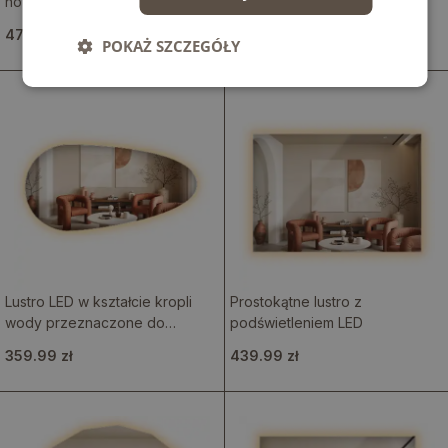
nowoczesnym stylu z efektowną
modernistyczne
plamą świetlną
479.99 zł
239.99 zł
POKAŻ SZCZEGÓŁY
Lustro LED w kształcie kropli
Prostokątne lustro z
wody przeznaczone do
podświetleniem LED
zawieszenia na ścianie
359.99 zł
439.99 zł