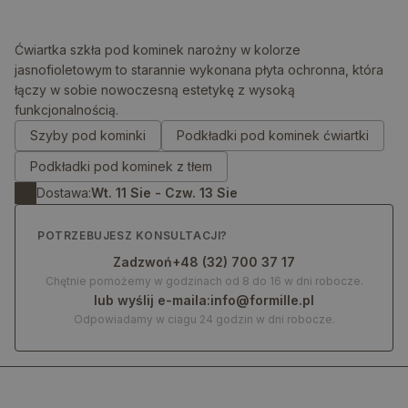
Ćwiartka szkła pod kominek narożny w kolorze
jasnofioletowym to starannie wykonana płyta ochronna, która
łączy w sobie nowoczesną estetykę z wysoką
0.00
zł
funkcjonalnością.
Szyby pod kominki
Podkładki pod kominek ćwiartki
Podkładki pod kominek z tłem
Dostawa:
Wt. 11 Sie - Czw. 13 Sie
POTRZEBUJESZ KONSULTACJI?
Zadzwoń
+48 (32) 700 37 17
Chętnie pomożemy w godzinach od 8 do 16 w dni robocze.
lub wyślij e-maila:
info@formille.pl
Odpowiadamy w ciagu 24 godzin w dni robocze.