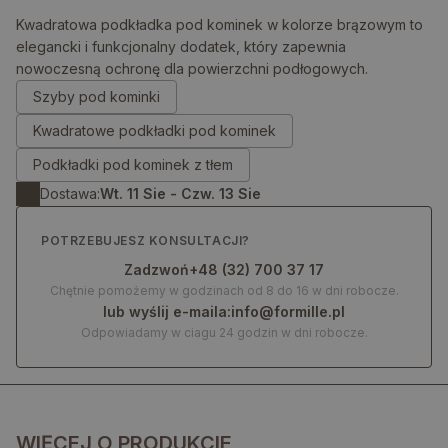
Kwadratowa podkładka pod kominek w kolorze brązowym to
elegancki i funkcjonalny dodatek, który zapewnia
nowoczesną ochronę dla powierzchni podłogowych.
0.00
zł
Szyby pod kominki
Kwadratowe podkładki pod kominek
Podkładki pod kominek z tłem
Dostawa:
Wt. 11 Sie - Czw. 13 Sie
POTRZEBUJESZ KONSULTACJI?
Zadzwoń
+48 (32) 700 37 17
Chętnie pomożemy w godzinach od 8 do 16 w dni robocze.
lub wyślij e-maila:
info@formille.pl
Odpowiadamy w ciagu 24 godzin w dni robocze.
WIĘCEJ O PRODUKCIE