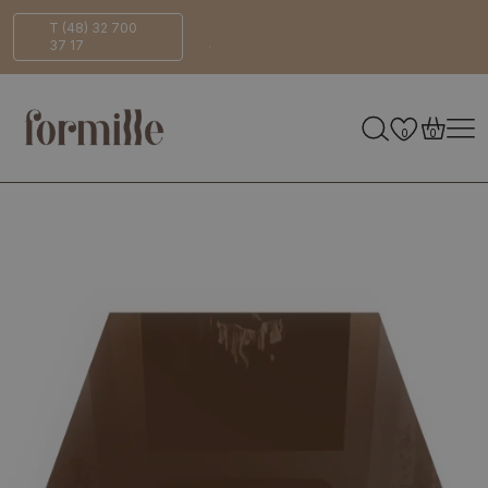
Bezpieczna
ECO-
T (48) 32 700
37 17
dostawa
Friendly
0
0