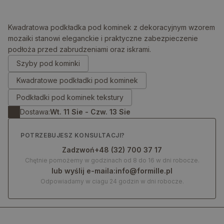
Kwadratowa podkładka pod kominek z dekoracyjnym wzorem
mozaiki stanowi eleganckie i praktyczne zabezpieczenie
podłoża przed zabrudzeniami oraz iskrami.
0.00
zł
Szyby pod kominki
Kwadratowe podkładki pod kominek
Podkładki pod kominek tekstury
Dostawa:
Wt. 11 Sie - Czw. 13 Sie
POTRZEBUJESZ KONSULTACJI?
Zadzwoń
+48 (32) 700 37 17
Chętnie pomożemy w godzinach od 8 do 16 w dni robocze.
lub wyślij e-maila:
info@formille.pl
Odpowiadamy w ciagu 24 godzin w dni robocze.