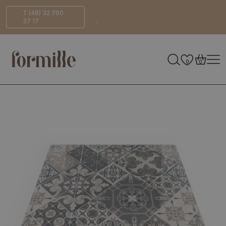
Bezpieczna
ECO-
T (48) 32 700
37 17
dostawa
Friendly
0
0