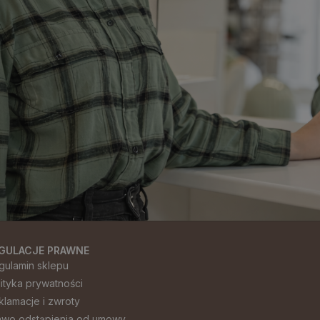
GULACJE PRAWNE
gulamin sklepu
lityka prywatności
klamacje i zwroty
awo odstąpienia od umowy