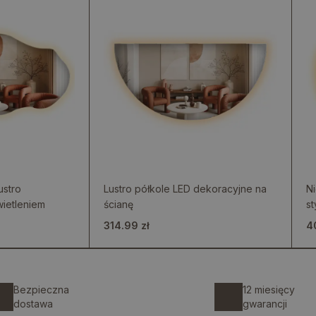
ustro
Lustro półkole LED dekoracyjne na
Ni
ietleniem
ścianę
st
314.99 zł
4
Bezpieczna
12 miesięcy
dostawa
gwarancji