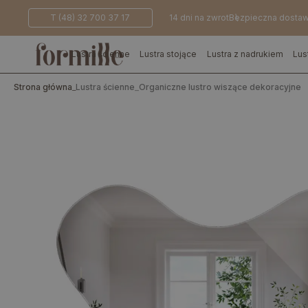
T (48) 32 700 37 17
14 dni na zwrot
Bezpieczna dosta
Lustra ścienne
Lustra stojące
Lustra z nadrukiem
Lus
Strona główna
_
Lustra ścienne
_
Organiczne lustro wiszące dekoracyjne