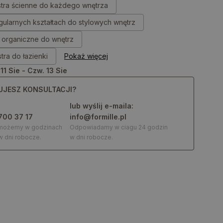
stra ścienne do każdego wnętrza
egularnych kształtach do stylowych wnętrz
a organiczne do wnętrz
tra do łazienki
Pokaż więcej
 11 Sie - Czw. 13 Sie
UJESZ KONSULTACJI?
lub wyślij e-maila:
700 37 17
info@formille.pl
omożemy w godzinach
Odpowiadamy w ciagu 24 godzin
w dni robocze.
w dni robocze.