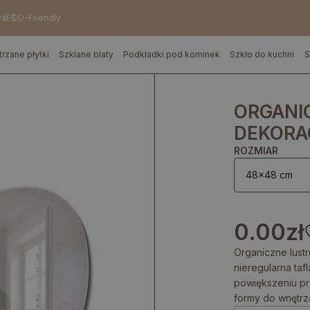
wa
ECO-Friendly
trzane płytki
Szklane blaty
Podkładki pod kominek
Szkło do kuchni
S
ORGANI
DEKORA
ROZMIAR
48x48 cm
0.00
zł
Organiczne lust
nieregularna taf
powiększeniu prz
formy do wnętrz