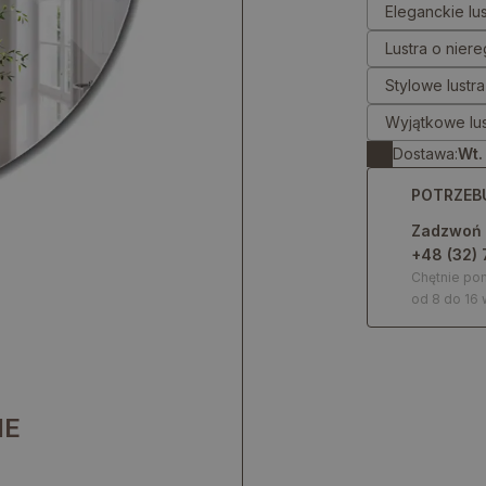
Eleganckie lu
Lustra o nier
Stylowe lustr
Wyjątkowe lus
Dostawa:
Wt.
POTRZEB
Zadzwoń
+48 (32) 
Chętnie p
od 8 do 16 
IE