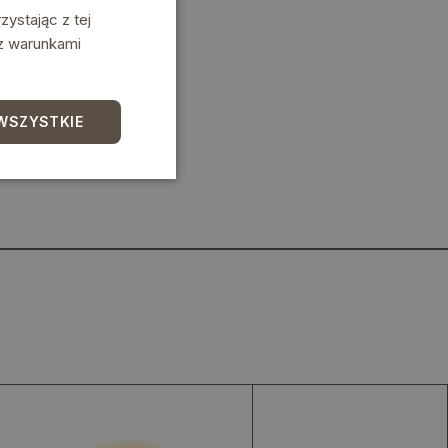
ystając z tej
 z warunkami
WSZYSTKIE