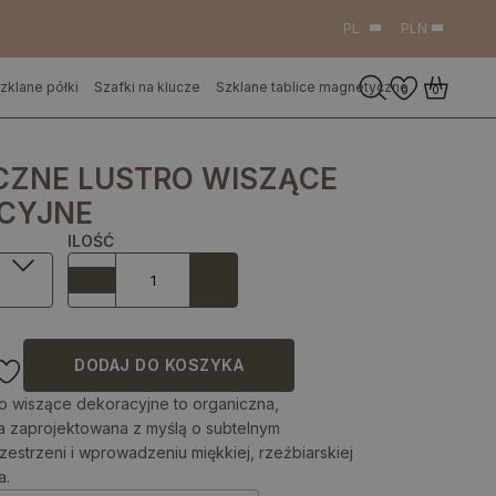
PL
PLN
zklane półki
Szafki na klucze
Szklane tablice magnetyczne
0
0
CZNE LUSTRO WISZĄCE
CYJNE
ILOŚĆ
DODAJ DO KOSZYKA
ro wiszące dekoracyjne to organiczna,
la zaprojektowana z myślą o subtelnym
estrzeni i wprowadzeniu miękkiej, rzeźbiarskiej
a.