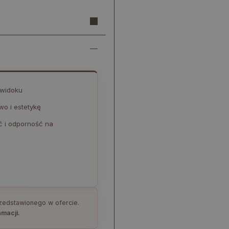
a widoku
o i estetykę
ć i odporność na
rzedstawionego w ofercie.
amacji.