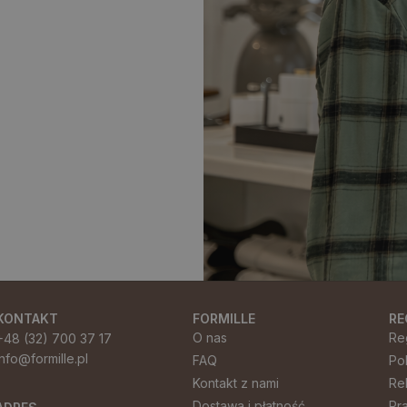
KONTAKT
FORMILLE
RE
O nas
Re
+48 (32) 700 37 17
info@formille.pl
FAQ
Po
Kontakt z nami
Re
Dostawa i płatność
Pr