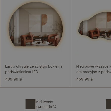
Lustro okrągłe ze ściętym bokiem i
Nietypowe wiszące l
podświetleniem LED
dekoracyjne z podśw
439.99 zł
459.99 zł
Możliwość
zwrotu do 14