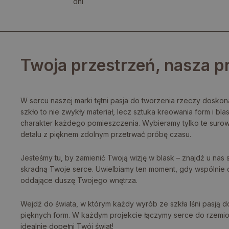
dni
Twoja przestrzeń, nasza p
W sercu naszej marki tętni pasja do tworzenia rzeczy doskona
szkło to nie zwykły materiał, lecz sztuka kreowania form i blas
charakter każdego pomieszczenia. Wybieramy tylko te surow
detalu z pięknem zdolnym przetrwać próbę czasu.
Jesteśmy tu, by zamienić Twoją wizję w blask – znajdź u nas 
skradną Twoje serce. Uwielbiamy ten moment, gdy wspólnie 
oddające duszę Twojego wnętrza.
Wejdź do świata, w którym każdy wyrób ze szkła lśni pasją do
pięknych form. W każdym projekcie łączymy serce do rzemios
idealnie dopełni Twój świat!