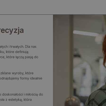
recyzja
łych i trwałych. Dla nas
ku, które definiują
ce, które łączą pasję do
szklane wyroby, które
odnajdujemy formy idealnie
 doskonałości i miłością do
ła z estetyką, która