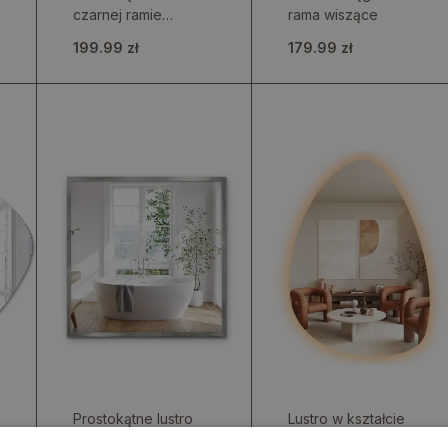
czarnej ramie
rama wiszące
wiszące
199.99 zł
179.99 zł
Prostokątne lustro
Lustro w kształcie
wiszące w srebrnej
jajka wiszące z