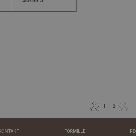
459.99 zł
ścianę
1
2
KONTAKT
FORMILLE
RE