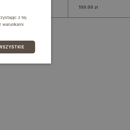
nietypowym kształcie
ramie
294.99 zł
199.99 zł
ystając z tej
 z warunkami
WSZYSTKIE