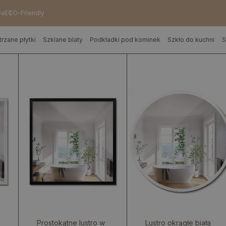
wa
ECO-Friendly
trzane płytki
Szklane blaty
Podkładki pod kominek
Szkło do kuchni
S
Prostokątne lustro w
Lustro okrągłe biała