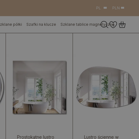
PL
PLN
zklane półki
Szafki na klucze
Szklane tablice magnetyczne
0
0
Prostokątne lustro
Lustro ścienne w