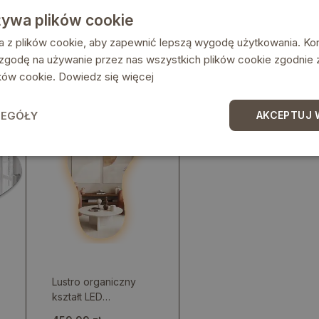
ramie
oświetleniem LED
żywa plików cookie
199.99 zł
324.99 zł
a z plików cookie, aby zapewnić lepszą wygodę użytkowania. Korz
 zgodę na używanie przez nas wszystkich plików cookie zgodnie
lików cookie.
Dowiedz się więcej
ZEGÓŁY
AKCEPTUJ 
Lustro organiczny
kształt LED
nowoczesne na