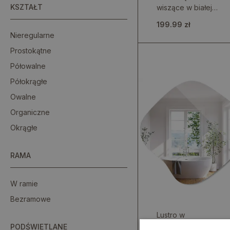
KSZTAŁT
wiszące w białej
ramie
199.99 zł
Nieregularne
Prostokątne
Półowalne
Półokrągłe
Owalne
Organiczne
Okrągłe
RAMA
W ramie
Bezramowe
Lustro w
nowoczesnym
PODŚWIETLANE