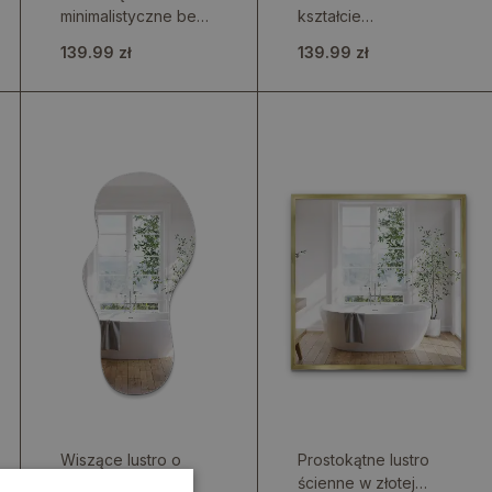
minimalistyczne bez
kształcie
ramy
nieregularnej plamy
139.99 zł
139.99 zł
Wiszące lustro o
Prostokątne lustro
organicznym,
ścienne w złotej