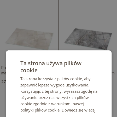
Ta strona używa plików
Prostokątny szklany blat z
Prostokątny szklany blat ze
cookie
marmurową kompozycją
stylowym wzorem marmurowym
Ta strona korzysta z plików cookie, aby
graficzną
279.99 zł
279.99 zł
zapewnić lepszą wygodę użytkowania.
Korzystając z tej strony, wyrażasz zgodę na
używanie przez nas wszystkich plików
cookie zgodnie z warunkami naszej
polityki plików cookie.
Dowiedz się więcej