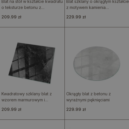
Blat na stół w kształcie kwadratu
Blat szklany o okrągłym kształcie
o teksturze betonu z
z motywem kamienia
widocznymi rysami
naturalnego
209.99 zł
229.99 zł
Kwadratowy szklany blat z
Okrągły blat z betonu z
wzorem marmurowym i
wyraźnymi pęknięciami
widocznymi żyłkami
209.99 zł
229.99 zł