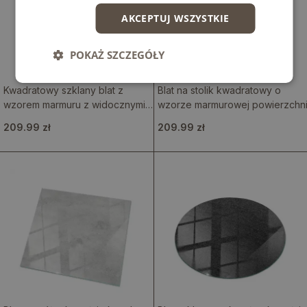
AKCEPTUJ WSZYSTKIE
POKAŻ SZCZEGÓŁY
Kwadratowy szklany blat z
Blat na stolik kwadratowy o
wzorem marmuru z widocznymi
wzorze marmurowej powierzchn
żyłami
209.99 zł
209.99 zł