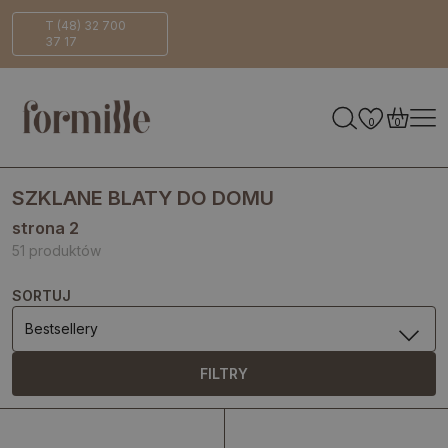
na
Bezpieczna
ECO-
T (48) 32 700
37 17
dostawa
Friendly
0
0
SZKLANE BLATY DO DOMU
strona 2
51 produktów
SORTUJ
Bestsellery
FILTRY