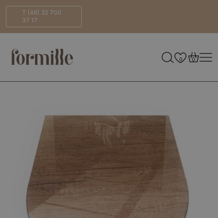
Bezpieczna
ECO-
T (48) 32 700
37 17
dostawa
Friendly
0
0