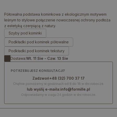
Półowalna podstawa kominkowa z ekologicznym motywem
leśnym to stylowe połączenie nowoczesnej ochrony podłoża
z estetyką czerpiącą z natury.
0.00
zł
Szyby pod kominki
Podkładki pod kominek półowalne
Podkładki pod kominek tekstury
Dostawa:
Wt. 11 Sie - Czw. 13 Sie
POTRZEBUJESZ KONSULTACJI?
Zadzwoń
+48 (32) 700 37 17
Chętnie pomożemy w godzinach od 8 do 16 w dni robocze.
lub wyślij e-maila:
info@formille.pl
Odpowiadamy w ciagu 24 godzin w dni robocze.