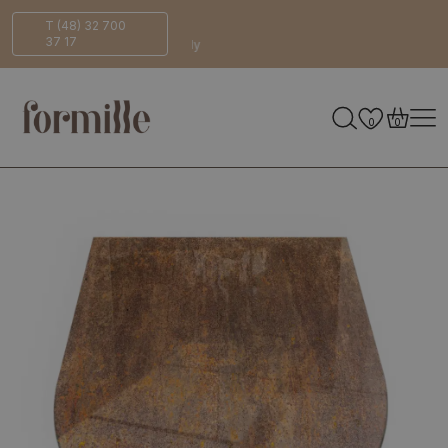
Bezpieczna
ECO-
T (48) 32 700
37 17
dostawa
Friendly
0
0