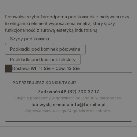
Półowalna szyba żaroodporna pod kominek z motywem rdzy
to elegancki element wyposażenia wnętrz, który łączy
funkcjonalność z surową estetyką industrialną.
0.00
zł
Szyby pod kominki
Podkładki pod kominek półowalne
Podkładki pod kominek tekstury
Dostawa:
Wt. 11 Sie - Czw. 13 Sie
POTRZEBUJESZ KONSULTACJI?
Zadzwoń
+48 (32) 700 37 17
Chętnie pomożemy w godzinach od 8 do 16 w dni robocze.
lub wyślij e-maila:
info@formille.pl
Odpowiadamy w ciagu 24 godzin w dni robocze.