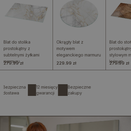
Blat do stolika
Okrągły blat z
Blat do sto
prostokątny z
motywem
prostokątn
subtelnymi żyłkami
eleganckiego marmuru
stylowym 
marmuru
leśnym
279.99 zł
229.99 zł
279.99 zł
zpieczna
12 miesięcy
Bezpieczne
stawa
gwarancji
zakupy