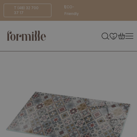
14 dni na
Bezpieczna
ECO-
T (48) 32 700
37 17
zwrot
dostawa
Friendly
0
0