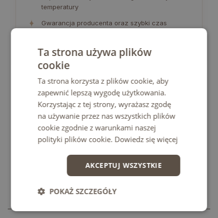
temperatury
✦
Gwarancja producenta oraz szybki czas
realizacji
✦
Ta strona używa plików
Produkt wyprodukowany w Polsce
cookie
Ta strona korzysta z plików cookie, aby
zapewnić lepszą wygodę użytkowania.
Korzystając z tej strony, wyrażasz zgodę
na używanie przez nas wszystkich plików
cookie zgodnie z warunkami naszej
polityki plików cookie.
Dowiedz się więcej
AKCEPTUJ WSZYSTKIE
POKAŻ SZCZEGÓŁY