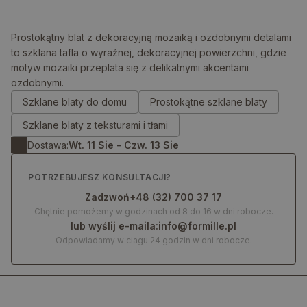
Prostokątny blat z dekoracyjną mozaiką i ozdobnymi detalami
to szklana tafla o wyraźnej, dekoracyjnej powierzchni, gdzie
motyw mozaiki przeplata się z delikatnymi akcentami
0.00
zł
ozdobnymi.
Szklane blaty do domu
Prostokątne szklane blaty
Szklane blaty z teksturami i tłami
Dostawa:
Wt. 11 Sie - Czw. 13 Sie
POTRZEBUJESZ KONSULTACJI?
Zadzwoń
+48 (32) 700 37 17
Chętnie pomożemy w godzinach od 8 do 16 w dni robocze.
lub wyślij e-maila:
info@formille.pl
Odpowiadamy w ciagu 24 godzin w dni robocze.