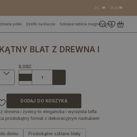
PL
PLN
zklane półki
Szafki na klucze
Szklane tablice magnetyczne
0
0
KĄTNY BLAT Z DREWNA I
ILOŚĆ
DODAJ DO KOSZYKA
 z drewna i żywicy to elegancka i wyrazista tafla
ca prostokątny format z dekoracyjnym nadrukiem
y do domu
Prostokątne szklane blaty