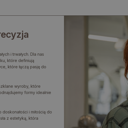
recyzja
łych i trwałych. Dla nas
ku, które definiują
ce, które łączą pasję do
szklane wyroby, które
odnajdujemy formy idealnie
 doskonałości i miłością do
ła z estetyką, która