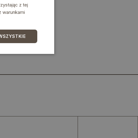
ystając z tej
 z warunkami
WSZYSTKIE