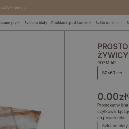
wa
ECO-Friendly
trzane płytki
Szklane blaty
Podkładki pod kominek
Szkło do kuchni
S
PROSTO
ŻYWICY
ROZMIAR
80x60 cm
0.00
zł
Prostokątny blat
użytkowa, łączą
na powierzchni.
Szklane blat