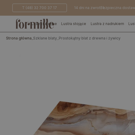
T (48) 32 700 37 17
14 dni na zwrot
Bezpieczna dosta
Lustra ścienne
Lustra stojące
Lustra z nadrukiem
Lus
Strona główna
_
Szklane blaty
_
Prostokątny blat z drewna i żywicy