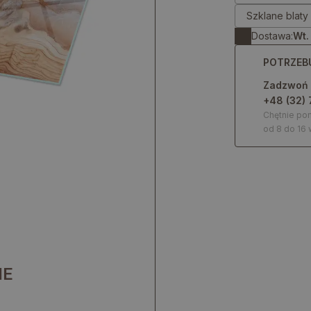
Szklane blat
Dostawa:
Wt.
POTRZEB
Zadzwoń
+48 (32) 
Chętnie p
od 8 do 16 
IE