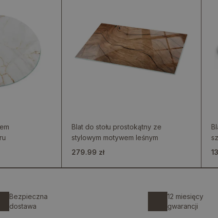
wem
Blat do stołu prostokątny ze
Bl
ru
stylowym motywem leśnym
sz
279.99 zł
1
Bezpieczna
12 miesięcy
dostawa
gwarancji