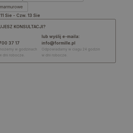
y marmurowe
 11 Sie - Czw. 13 Sie
UJESZ KONSULTACJI?
lub wyślij e-maila:
700 37 17
info@formille.pl
omożemy w godzinach
Odpowiadamy w ciagu 24 godzin
w dni robocze.
w dni robocze.