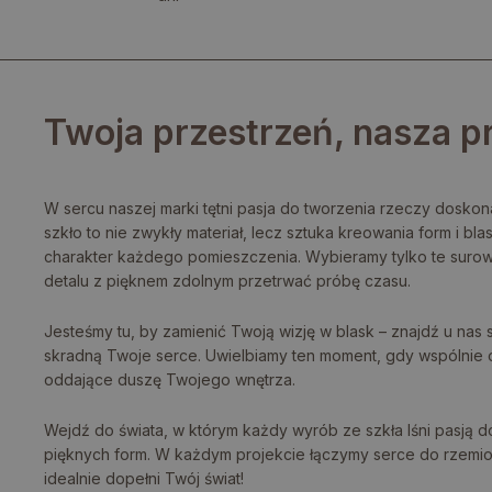
Twoja przestrzeń, nasza p
W sercu naszej marki tętni pasja do tworzenia rzeczy doskona
szkło to nie zwykły materiał, lecz sztuka kreowania form i blas
charakter każdego pomieszczenia. Wybieramy tylko te surow
detalu z pięknem zdolnym przetrwać próbę czasu.
Jesteśmy tu, by zamienić Twoją wizję w blask – znajdź u nas 
skradną Twoje serce. Uwielbiamy ten moment, gdy wspólnie 
oddające duszę Twojego wnętrza.
Wejdź do świata, w którym każdy wyrób ze szkła lśni pasją do
pięknych form. W każdym projekcie łączymy serce do rzemios
idealnie dopełni Twój świat!