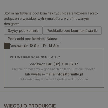
Szyba hartowana pod kominek typu koza z wzorem liści to
połączenie wysokiej wytrzymałości z wyrafinowanym
designem.
0.00
zł
Szyby pod kominki
Podkładki pod kominek ćwiartki
Podkładki pod kominek Natura
Dostawa:
Śr. 12 Sie - Pt. 14 Sie
POTRZEBUJESZ KONSULTACJI?
Zadzwoń
+48 (32) 700 37 17
Chętnie pomożemy w godzinach od 8 do 16 w dni robocze.
lub wyślij e-maila:
info@formille.pl
Odpowiadamy w ciagu 24 godzin w dni robocze.
WIĘCEJ O PRODUKCIE