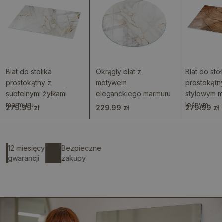
Blat do stolika
Okrągły blat z
Blat do sto
prostokątny z
motywem
prostokątn
subtelnymi żyłkami
eleganckiego marmuru
stylowym 
marmuru
leśnym
279.99 zł
229.99 zł
279.99 zł
12 miesięcy
Bezpieczne
gwarancji
zakupy