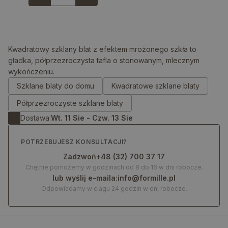
Kwadratowy szklany blat z efektem mrożonego szkła to
gładka, półprzezroczysta tafla o stonowanym, mlecznym
wykończeniu.
0.00
zł
Szklane blaty do domu
Kwadratowe szklane blaty
Półprzezroczyste szklane blaty
Dostawa:
Wt. 11 Sie - Czw. 13 Sie
POTRZEBUJESZ KONSULTACJI?
Zadzwoń
+48 (32) 700 37 17
Chętnie pomożemy w godzinach od 8 do 16 w dni robocze.
lub wyślij e-maila:
info@formille.pl
Odpowiadamy w ciagu 24 godzin w dni robocze.