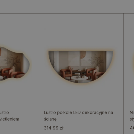
ustro
Lustro półkole LED dekoracyjne na
Ni
ietleniem
ścianę
st
314.99 zł
4