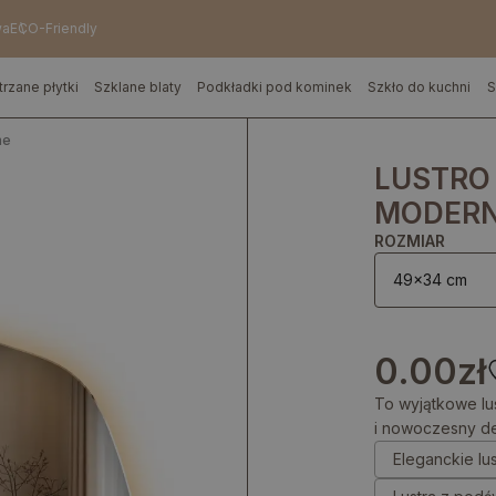
wa
ECO-Friendly
trzane płytki
Szklane blaty
Podkładki pod kominek
Szkło do kuchni
S
ne
LUSTRO
MODERN
ROZMIAR
49x34 cm
0.00
zł
To wyjątkowe lu
i nowoczesny de
Eleganckie lu