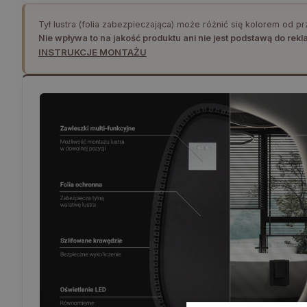
Tył lustra (folia zabezpieczająca) może różnić się kolorem od p
Nie wpływa to na jakość produktu ani nie jest podstawą do rekl
INSTRUKCJE MONTAŻU