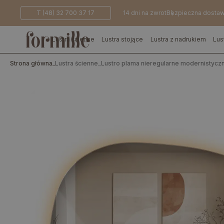
T (48) 32 700 37 17
14 dni na zwrot
Bezpieczna dosta
Lustra ścienne
Lustra stojące
Lustra z nadrukiem
Lus
Strona główna
_
Lustra ścienne
_
Lustro plama nieregularne modernistycz