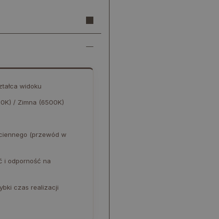
ształca widoku
00K) / Zimna (6500K)
ściennego (przewód w
ć i odporność na
bki czas realizacji