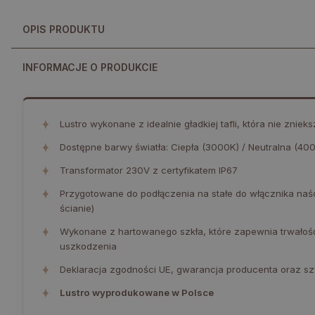
OPIS PRODUKTU
INFORMACJE O PRODUKCIE
✦
Lustro wykonane z idealnie gładkiej tafli, która nie zniek
✦
Dostępne barwy światła: Ciepła (3000K) / Neutralna (40
✦
Transformator 230V z certyfikatem IP67
✦
Przygotowane do podłączenia na stałe do włącznika na
ścianie)
✦
Wykonane z hartowanego szkła, które zapewnia trwałoś
uszkodzenia
✦
Deklaracja zgodności UE, gwarancja producenta oraz szy
✦
Lustro wyprodukowane w Polsce