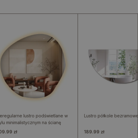
eregularne lustro podświetlane w
Lustro półkole bezramow
ylu minimalistycznym na ścianę
09.99 zł
189.99 zł