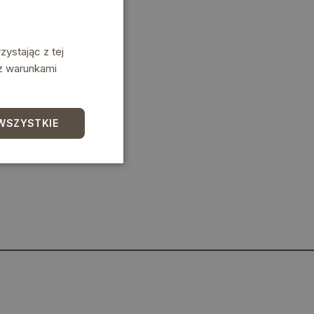
ystając z tej
 z warunkami
WSZYSTKIE