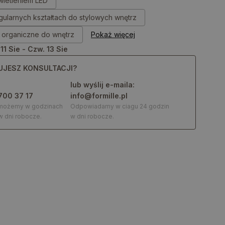
wietleniem LED
egularnych kształtach do stylowych wnętrz
a organiczne do wnętrz
Pokaż więcej
 11 Sie - Czw. 13 Sie
UJESZ KONSULTACJI?
lub wyślij e-maila:
700 37 17
info@formille.pl
omożemy w godzinach
Odpowiadamy w ciagu 24 godzin
w dni robocze.
w dni robocze.