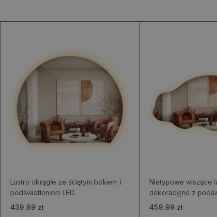
Lustro okrągłe ze ściętym bokiem i
Nietypowe wiszące l
podświetleniem LED
dekoracyjne z podśw
439.99 zł
459.99 zł