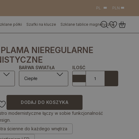
PL
PLN
zklane półki
Szafki na klucze
Szklane tablice magnetyczne
0
0
 PLAMA NIEREGULARNE
ISTYCZNE
BARWA ŚWIATŁA
ILOŚĆ
Ciepłe
DODAJ DO KOSZYKA
stro modernistyczne łączy w sobie funkcjonalność
sign.
stra ścienne do każdego wnętrza