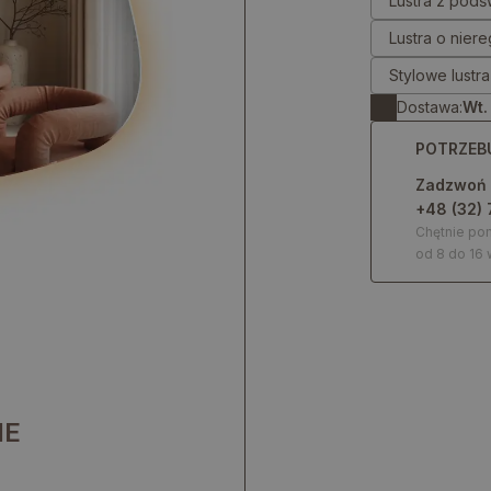
Lustra z podś
Lustra o nier
Stylowe lustr
Dostawa:
Wt.
POTRZEB
Zadzwoń
+48 (32) 
Chętnie p
od 8 do 16 
IE