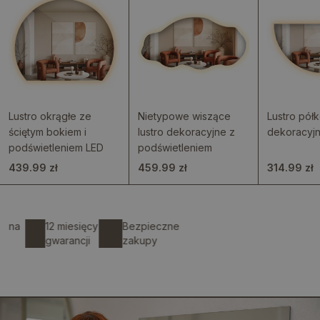
Lustro okrągłe ze
Nietypowe wiszące
Lustro pół
ściętym bokiem i
lustro dekoracyjne z
dekoracyjn
podświetleniem LED
podświetleniem
439.99 zł
459.99 zł
314.99 zł
12 miesięcy
Bezpieczne
gwarancji
zakupy