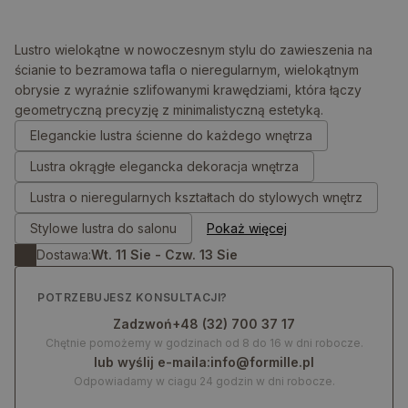
Lustro wielokątne w nowoczesnym stylu do zawieszenia na
ścianie to bezramowa tafla o nieregularnym, wielokątnym
obrysie z wyraźnie szlifowanymi krawędziami, która łączy
0.00
zł
geometryczną precyzję z minimalistyczną estetyką.
Eleganckie lustra ścienne do każdego wnętrza
Lustra okrągłe elegancka dekoracja wnętrza
Lustra o nieregularnych kształtach do stylowych wnętrz
Stylowe lustra do salonu
Pokaż więcej
Dostawa:
Wt. 11 Sie - Czw. 13 Sie
POTRZEBUJESZ KONSULTACJI?
Zadzwoń
+48 (32) 700 37 17
Chętnie pomożemy w godzinach od 8 do 16 w dni robocze.
lub wyślij e-maila:
info@formille.pl
Odpowiadamy w ciagu 24 godzin w dni robocze.