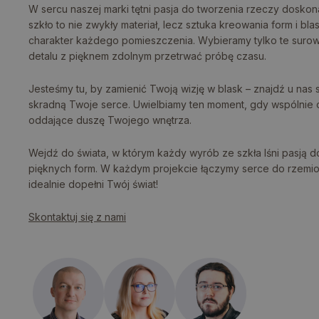
W sercu naszej marki tętni pasja do tworzenia rzeczy doskona
szkło to nie zwykły materiał, lecz sztuka kreowania form i blas
charakter każdego pomieszczenia. Wybieramy tylko te surow
detalu z pięknem zdolnym przetrwać próbę czasu.
Jesteśmy tu, by zamienić Twoją wizję w blask – znajdź u nas 
skradną Twoje serce. Uwielbiamy ten moment, gdy wspólnie 
oddające duszę Twojego wnętrza.
Wejdź do świata, w którym każdy wyrób ze szkła lśni pasją do
pięknych form. W każdym projekcie łączymy serce do rzemios
idealnie dopełni Twój świat!
Skontaktuj się z nami