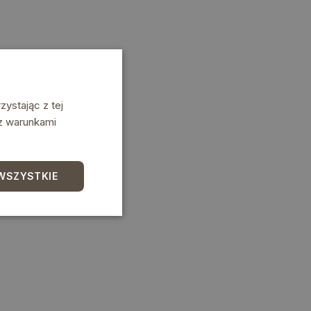
ystając z tej
 z warunkami
WSZYSTKIE