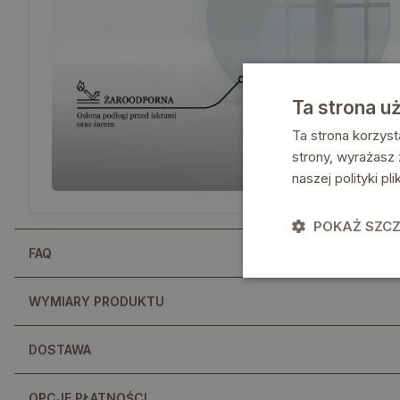
Ta strona u
Ta strona korzyst
strony, wyrażasz
naszej polityki p
POKAŻ SZC
FAQ
WYMIARY PRODUKTU
DOSTAWA
OPCJE PŁATNOŚCI