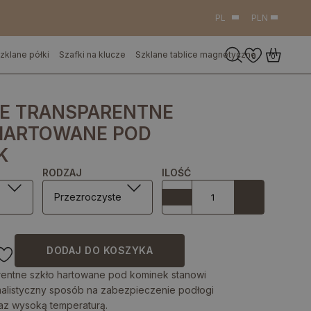
PL
PLN
zklane półki
Szafki na klucze
Szklane tablice magnetyczne
0
0
E TRANSPARENTNE
HARTOWANE POD
K
RODZAJ
ILOŚĆ
Przezroczyste
DODAJ DO KOSZYKA
rentne szkło hartowane pod kominek stanowi
imalistyczny sposób na zabezpieczenie podłogi
raz wysoką temperaturą.