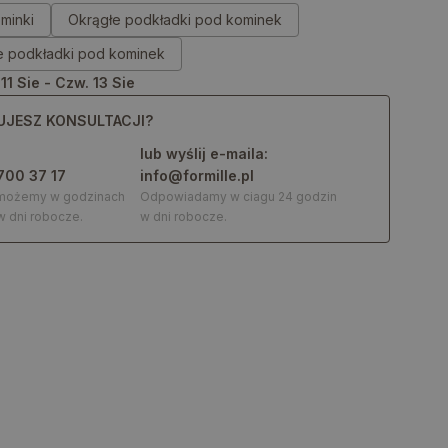
minki
Okrągłe podkładki pod kominek
e podkładki pod kominek
 11 Sie - Czw. 13 Sie
UJESZ KONSULTACJI?
lub wyślij e-maila:
700 37 17
info@formille.pl
omożemy w godzinach
Odpowiadamy w ciagu 24 godzin
w dni robocze.
w dni robocze.