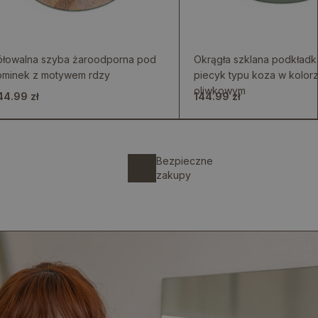
ółowalna szyba żaroodporna pod
Okrągła szklana podkład
ominek z motywem rdzy
piecyk typu koza w kolor
oliwkowym
44.99 zł
144.99 zł
Bezpieczne
zakupy