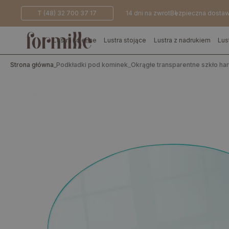
T (48) 32 700 37 17
14 dni na zwrot
Bezpieczna dosta
Lustra ścienne
Lustra stojące
Lustra z nadrukiem
Lus
Strona główna
_
Podkładki pod kominek
_
Okrągłe transparentne szkło h