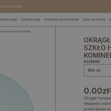
wa
ECO-Friendly
trzane płytki
Szklane blaty
Podkładki pod kominek
Szkło do kuchni
S
artowane pod kominek
OKRĄGŁ
SZKŁO 
KOMINE
ROZMIAR
Ø50 cm
0.00
zł
Okrągłe transpa
elegancki i min
przed iskrami o