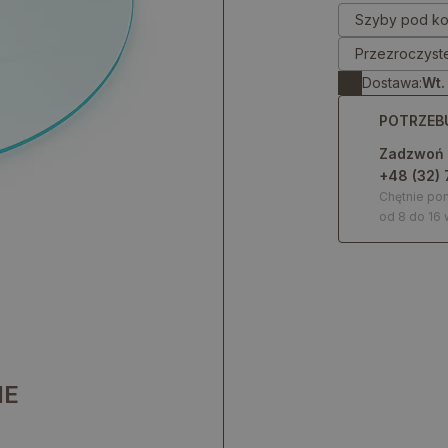
Szyby pod ko
Przezroczyst
Dostawa:
Wt.
POTRZEB
Zadzwoń
+48 (32) 
Chętnie p
od 8 do 16 
IE